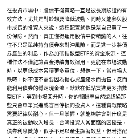
在投資市場中，股債平衡策略一直是被長期驗證的有
效方法，尤其是對於想要降低波動、同時又能參與股
市成長的投資人來說，這種配置就像是幫自己買了一
份保險。然而，真正懂得運用股債平衡精髓的人，往
往不只是單純持有債券來對沖風險，而是進一步將債
券產生的利息，作為加碼指數型ETF的資金來源。這
種作法不僅能讓資金持續有效運用，更能在市場波動
時，以更低成本累積更多單位。想像一下，當市場大
跌時，你不僅不需要因為擔心資產縮水而拋售，反而
能利用債券的穩定現金流，默默在低點買進更多指數
型ETF，等到市場回升時，你的報酬率自然遠超過那
些只會單筆買進或盲目停損的投資人。這種實戰策略
需要紀律與耐心，但一旦掌握，就能夠體會到什麼是
真正的被動收入增長。台灣投資人常面臨的困擾是，
債券利息微薄，似乎不足以產生顯著效益，但若搭配