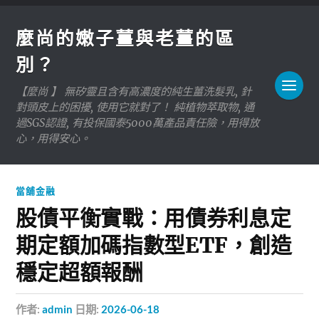
麼尚的嫩子薑與老薑的區
別？
【麼尚 】 無矽靈且含有高濃度的純生薑洗髮乳, 針
對頭皮上的困擾, 使用它就對了！ 純植物萃取物, 通
過SGS認證, 有投保國泰5000萬產品責任險，用得放
心，用得安心。
當舖金融
股債平衡實戰：用債券利息定
期定額加碼指數型ETF，創造
穩定超額報酬
作者:
admin
日期:
2026-06-18