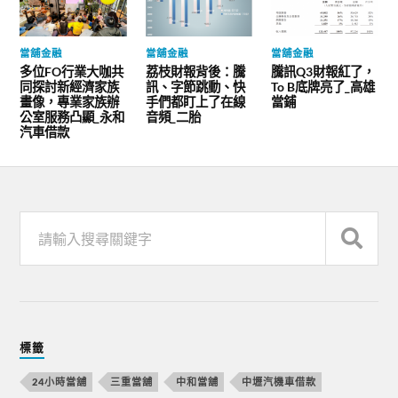
當舖金融
當舖金融
當舖金融
多位FO行業大咖共
荔枝財報背後：騰
騰訊Q3財報紅了，
同探討新經濟家族
訊、字節跳動、快
To B底牌亮了_高雄
畫像，專業家族辦
手們都盯上了在線
當鋪
公室服務凸顯_永和
音頻_二胎
汽車借款
標籤
24小時當舖
三重當舖
中和當舖
中壢汽機車借款