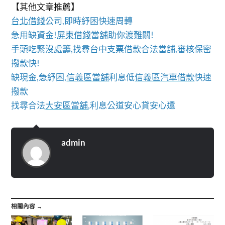
【其他文章推薦】
台北借錢
公司,即時紓困快速周轉
急用缺資金!
屏東借錢
當舖助你渡難關!
手頭吃緊沒處籌,找尋
台中支票借款
合法當舖,審核保密
撥款快!
缺現金,急紓困,
信義區當舖
利息低
信義區汽車借款
快速
撥款
找尋合法
大安區當舖
,利息公道安心貸安心還
admin
相關內容 →