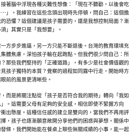
，接著腦中浮現各種災難性想像：「現在不聽勸，以後會吃
⋯⋯」。我練習在這些念頭出現時先停頓，問自己：這個擔
我的恐懼？這個建議是孩子需要的，還是我想控制局面？漸
必須」其實只是「我想要」。
當一方步步進逼，另一方只能不斷退後。台灣的教育環境充
入集體焦慮，深怕孩子輸在起跑點。但我們很少問自己：所
的？那些我們堅持的「正確道路」，有多少是社會價值觀的
看見孩子獨特的本質？覺察的過程如同霧中行走，開始時方
讓眼前的風景更清晰些。
管，而是將關注點從「孩子是否符合我的期待」轉向「我如
己」。這需要父母有足夠的安全感，相信即使不緊握方向
會衝出懸崖。這種信任感的建立是雙向的，當我們不再用評
選擇，孩子也逐漸願意敞開分享他們的困惑與夢想。關係中
的發條，我們開始能在餐桌上聊些無關成績的小事，能一起