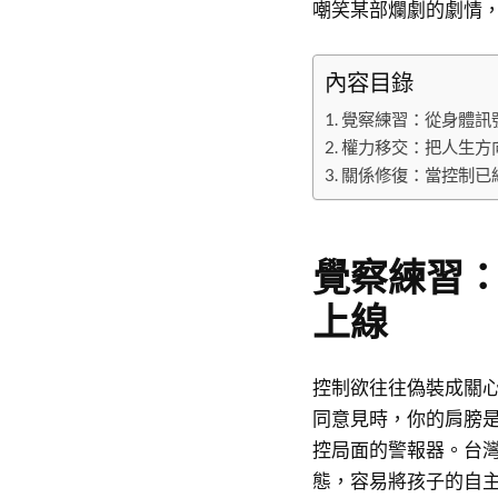
嘲笑某部爛劇的劇情
內容目錄
覺察練習：從身體訊
權力移交：把人生方
關係修復：當控制已
覺察練習
上線
控制欲往往偽裝成關
同意見時，你的肩膀
控局面的警報器。台
態，容易將孩子的自