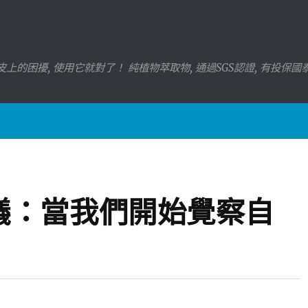
上的困擾, 使用它就對了！ 純植物萃取物, 通過SGS認證, 有投保
議：當我們開始覺察自