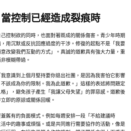
：當控制已經造成裂痕時
自己控制欲的同時，也面對著既成的關係傷害。青少年時期
牆，用沉默或反抗回應過度的干涉。修復的起點不是「我要
願意改變我們互動的方式」。真誠的道歉具有強大力量，重
而非模糊帶過。
「我意識到上個月堅持要你退出社團，是因為我害怕它影響
，不該成為你的限制。我為此道歉。」這樣的表述將問題定
人格」，避免孩子產生「我讓父母失望」的罪惡感。道歉後
待立即的原諒或關係回暖。
覆蓋舊有的負面模式。例如每週安排一段「不給建議時
生活中的趣事或煩惱。或是共同進行需要協作的活動，像是