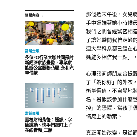
那個週末午後，女兒
相關內容 →
手中還端著她小時候
我們之間曾經緊密相
了讓她避開我曾走過
連大學科系都已經在
當舖金融
媽能多相信我一點」
多位FO行業大咖共同探討
新經濟家族畫像，專業家
族辦公室服務凸顯_永和汽
心理諮商師朋友曾提
車借款
了「為你好」的外衣
衡量價值，不自覺地
名、暑假該參加什麼
控」的恐懼。當孩子
當舖金融
情感上的勒索。
荔枝財報背後：騰訊、字
節跳動、快手們都盯上了
在線音頻_二胎
真正開始改變，是從