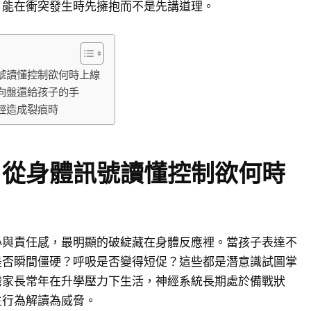
，能在衝突發生時先擁抱而不是先講道理。
號讀懂控制欲何時上線
向盤還給孩子的手
經造成裂痕時
：從身體訊號讀懂控制欲何時
心與責任感，最明顯的破綻藏在身體反應裡。當孩子表達不
是否瞬間僵硬？呼吸是否變得短促？這些都是潛意識試圖掌
灣家長常年在升學壓力下生活，神經系統長期處於備戰狀
主行為解讀為威脅。