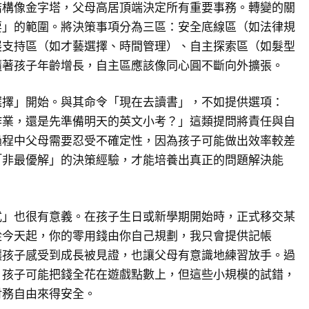
結構像金字塔，父母高居頂端決定所有重要事務。轉變的關
要」的範圍。將決策事項分為三區：安全底線區（如法律規
展支持區（如才藝選擇、時間管理）、自主探索區（如髮型
隨著孩子年齡增長，自主區應該像同心圓不斷向外擴張。
選擇」開始。與其命令「現在去讀書」，不如提供選項：
作業，還是先準備明天的英文小考？」這類提問將責任與自
過程中父母需要忍受不確定性，因為孩子可能做出效率較差
「非最優解」的決策經驗，才能培養出真正的問題解決能
式」也很有意義。在孩子生日或新學期開始時，正式移交某
從今天起，你的零用錢由你自己規劃，我只會提供記帳
讓孩子感受到成長被見證，也讓父母有意識地練習放手。過
，孩子可能把錢全花在遊戲點數上，但這些小規模的試錯，
財務自由來得安全。