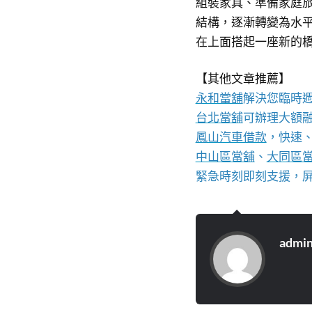
組裝家具、準備家庭
結構，逐漸轉變為水
在上面搭起一座新的
【其他文章推薦】
永和當舖
解決您臨時
台北當舖
可辦理大額
鳳山汽車借款
，快速
中山區當舖
、
大同區
緊急時刻即刻支援，
admi