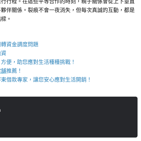
旅行行程。在這些平等合作的時刻，親子關係會從上下垂直
平夥伴關係。裂痕不會一夜消失，但每次真誠的互動，都是
橋樑。
週轉資金調度問題
融資
、方便，助您應對生活種種挑戰！
當舖
推薦！
屏東借款專家，讓您安心應對生活開銷！
n