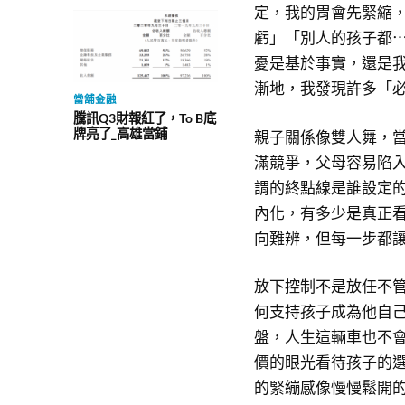
定，我的胃會先緊縮
虧」「別人的孩子都
憂是基於事實，還是
漸地，我發現許多「
當舖金融
騰訊Q3財報紅了，To B底
牌亮了_高雄當鋪
親子關係像雙人舞，
滿競爭，父母容易陷
謂的終點線是誰設定
內化，有多少是真正
向難辨，但每一步都
放下控制不是放任不
何支持孩子成為他自
盤，人生這輛車也不
價的眼光看待孩子的
的緊繃感像慢慢鬆開