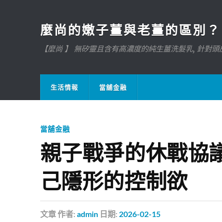
麼尚的嫩子薑與老薑的區別？
【麼尚 】 無矽靈且含有高濃度的純生薑洗髮乳, 針對頭皮
生活情報
當舖金融
當舖金融
親子戰爭的休戰協
己隱形的控制欲
文章
作者:
admin
日期:
2026-02-15