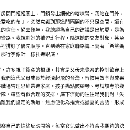
將房間門輕輕關上，門鎖發出細微的喀嚓聲。我站在門外，
最愛吃的布丁，突然意識到那道門隔開的不只是空間，還有
連的信任。過去幾年，我總認為自己的建議是出於愛，是為
的彎路。我規劃她的補習班行程，篩選她的交友對象，甚至
心裡排好了優先順序。直到她在家庭聯絡簿上寫著「希望媽
，那行字像針一樣扎進眼底。
醒，許多親子衝突的根源，其實是父母未覺察的控制欲穿上
。我們這代父母成長於經濟起飛的台灣，習慣用效率與成果
將職場管理思維帶進家庭。孩子幾點該練琴、考試該考第幾
營隊，這些看似合理的安排，底下流動的往往是我們對「失
偏離我們設定的軌道，焦慮便化為指責或擔憂的言語，形成
觀察自己的情緒反應開始。每當女兒做出不符合我期待的決