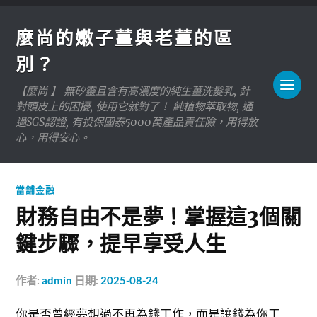
麼尚的嫩子薑與老薑的區
別？
【麼尚 】 無矽靈且含有高濃度的純生薑洗髮乳, 針
對頭皮上的困擾, 使用它就對了！ 純植物萃取物, 通
過SGS認證, 有投保國泰5000萬產品責任險，用得放
心，用得安心。
當舖金融
財務自由不是夢！掌握這3個關
鍵步驟，提早享受人生
作者:
admin
日期:
2025-08-24
你是否曾經夢想過不再為錢工作，而是讓錢為你工