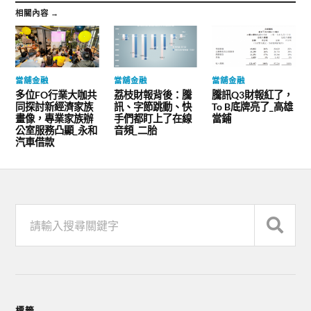
相關內容 →
當舖金融
當舖金融
當舖金融
多位FO行業大咖共
荔枝財報背後：騰
騰訊Q3財報紅了，
同探討新經濟家族
訊、字節跳動、快
To B底牌亮了_高雄
畫像，專業家族辦
手們都盯上了在線
當鋪
公室服務凸顯_永和
音頻_二胎
汽車借款
標籤