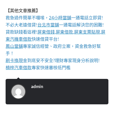
【其他文章推薦】
救急過件簡單不囉嗦，
24小時當舖
一通電話立即貸!
不必大老遠借貸!
台北市當舖
一通電話解決您的困難!
貸款缺錢看這裡!
屏東借錢
,
屏東借款
,
屏東支票貼現
,
屏
東汽機車借款
快速借貸平台!
鳳山當舖
專家誠信經營、政府立案，資金救急好幫
手！
刷卡換現
金到底安不安全?理財專家現身分析說明!
楠梓汽車借款
專家快速審核低門檻
admin