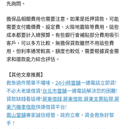
先詢問。
擔保品相關費用也需要注意。如果是抵押貸款，可能
需要支付鑑價費、設定費、火險地震險等費用，這些
成本都要計入總預算。有些銀行會補貼部分費用吸引
客戶，可以多方比較。無擔保貸款雖然不用這些費
用，但利率通常較高，額度也較低，需要根據資金需
求和還款能力綜合評估。
【其他文章推薦】
救急過件簡單不囉嗦，
24小時當舖
一通電話立即貸!
不必大老遠借貸!
台北市當舖
一通電話解決您的困難!
貸款缺錢看這裡!
屏東借錢
,
屏東借款
,
屏東支票貼現
,
屏
東汽機車借款
快速借貸平台!
鳳山當舖
專家誠信經營、政府立案，資金救急好幫
手！