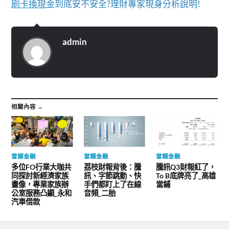
刷卡換現
金到底安不安全?理財專家現身分析說明!
admin
相關內容 →
當舖金融
當舖金融
當舖金融
多位FO行業大咖共
荔枝財報背後：騰
騰訊Q3財報紅了，
同探討新經濟家族
訊、字節跳動、快
To B底牌亮了_高雄
畫像，專業家族辦
手們都盯上了在線
當鋪
公室服務凸顯_永和
音頻_二胎
汽車借款