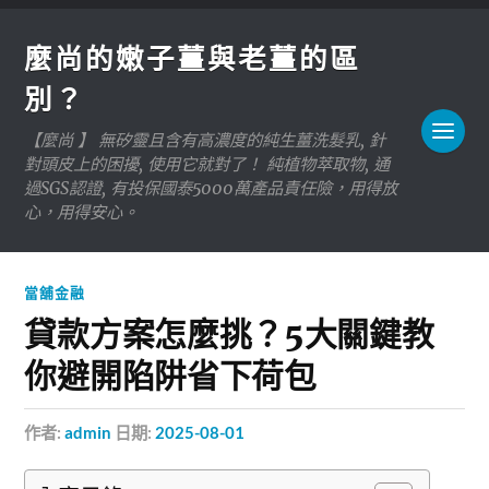
麼尚的嫩子薑與老薑的區
別？
【麼尚 】 無矽靈且含有高濃度的純生薑洗髮乳, 針
對頭皮上的困擾, 使用它就對了！ 純植物萃取物, 通
過SGS認證, 有投保國泰5000萬產品責任險，用得放
心，用得安心。
當舖金融
貸款方案怎麼挑？5大關鍵教
你避開陷阱省下荷包
作者:
admin
日期:
2025-08-01