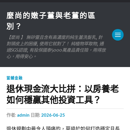
麼尚的嫩子薑與老薑的區
別？
【麼尚 】 無矽靈且含有高濃度的純生薑洗髮乳, 針
對頭皮上的困擾, 使用它就對了！ 純植物萃取物, 通
過SGS認證, 有投保國泰5000萬產品責任險，用得放
心，用得安心。
當舖金融
退休現金流大比拼：以房養老
如何穩贏其他投資工具？
作者:
admin
日期:
2026-06-25
退休規劃中最令人頭痛的，莫過於如何打造穩定且長