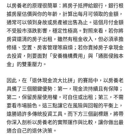
以房養老的原理很簡單：將房子抵押給銀行，銀行根
據房屋估價與你的年齡，計算出每月可領取的金額，
通常可以領到身故或房產被出售為止。這個月付金額
不受股市漲跌影響，穩定性極高。對照來看，若你將
房貸還清的房子出租，雖然有租金收入，但必須承擔
修繕、空置、房客管理等麻煩；若你賣掉房子拿現金
去投資，則要面對「安養機構費用」與「通膨侵蝕本
金」的雙重壓力。
因此，在「退休現金流大比拼」的賽局中，以房養老
具備了三個關鍵優勢：第一，現金流持續且有保障；
第二，保留房屋使用權，可自住或出租；第三，不需
要看市場臉色。這三點讓它在風險與回報的平衡上，
遠勝過許多傳統投資工具。而下方三個副標題，將帶
你深入剖析以房養老的實際運作與比較，讓你做出最
適合自己的退休決策。