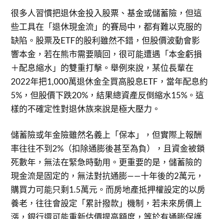
很多人習慣把退休金投入股票、基金或儲蓄險，但這
些工具在「退休現金流」的賽局中，都有難以克服的
缺陷。股票及ETF的股利雖然不錯，但股價波動會影
響本金，若在熊市需要贖回，很可能遭遇「本金虧損
＋配息縮水」的雙重打擊。舉例來說，某位長輩在
2022年把1,000萬退休金全買高股息ETF，當年配息約
5%，但股價下跌20%，結果總資產反倒縮水15%。這
樣的不確定性對退休族來說是極大壓力。
儲蓄險或年金險雖然名義上「保本」，但實際上報酬
率往往不到2%（扣除通膨後甚至為負），且資金被鎖
死數年，無法在緊急時動用。更重要的是，儲蓄險的
現金流是固定的，無法對抗通膨——十年後的2萬元，
購買力可能只剩1.5萬元。而房地產抵押權設定的以房
養老，往往會設定「累計撥款」機制，若未來房價上
漲，銀行還可能重新估價提高額度，等於有通膨保護