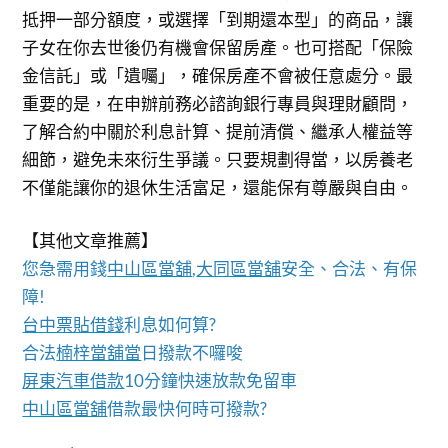
抵押一部分額度，或選擇「到期還本型」的商品，讓
子女在你去世後仍有機會保留房產。也可搭配「保險
金信託」或「遺囑」，確保房產不會被任意處分。最
重要的是，在申辦前務必諮詢銀行專員與理財顧問，
了解合約中關於利息計算、提前清償、繼承人權益等
細節，避免未來衍生爭議。只要規劃得當，以房養老
不僅能讓你的退休生活富足，還能保有尊嚴與自由。
【其他文章推薦】
您急需用錢
中山區當舖
,
大同區當舖
安全、合法、有保
障!
台中票貼借錢
利息如何算?
合法
楠梓當舖當
日撥款不囉唆
屏東汽車借款
10分鐘快速放款免留車
中山區當舖
借款最快何時可撥款?