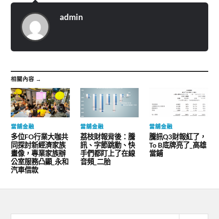
admin
相關內容 →
當舖金融
當舖金融
當舖金融
多位FO行業大咖共
荔枝財報背後：騰
騰訊Q3財報紅了，
同探討新經濟家族
訊、字節跳動、快
To B底牌亮了_高雄
畫像，專業家族辦
手們都盯上了在線
當鋪
公室服務凸顯_永和
音頻_二胎
汽車借款