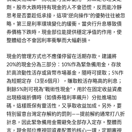
劑。股市大跌時持有現金的人不會恐慌，反而能冷靜
思考是否要趁低承接，這項“逆向操作”的優勢往往被忽
略。第三是利率環境變化的緩衝。當央行升息導致債
券價格下跌時，現金部位能提供穩定凈值的作用，使
整體組合不會因利率衝擊而大幅虧損。
現金的管理方式也不應僅停留在活期存款。建議將
20%的現金分為三部分：10%作為緊急備用金，存放
於高流動性活存或貨幣市場基金，隨時可提取；5%作
為短期定存（3至6個月），賺取較活存略高的利息；
剩餘5%則可視為“戰術性現金”，用於在固定收益資產
出現極端折價時（如債券殖利率飆升）分批進場加
碼。這樣既保有靈活性，又爭取收益加成。另外，要
特別留意台灣定存解約的罰則——提前解約通常打八折
計息，因此緊急備用金需避免全部存入定存。整體而
言，現金部位應視同資產配置的核心一環，定期審視