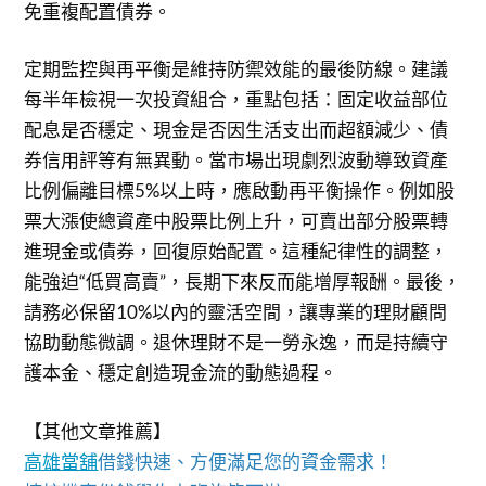
免重複配置債券。
定期監控與再平衡是維持防禦效能的最後防線。建議
每半年檢視一次投資組合，重點包括：固定收益部位
配息是否穩定、現金是否因生活支出而超額減少、債
券信用評等有無異動。當市場出現劇烈波動導致資產
比例偏離目標5%以上時，應啟動再平衡操作。例如股
票大漲使總資產中股票比例上升，可賣出部分股票轉
進現金或債券，回復原始配置。這種紀律性的調整，
能強迫“低買高賣”，長期下來反而能增厚報酬。最後，
請務必保留10%以內的靈活空間，讓專業的理財顧問
協助動態微調。退休理財不是一勞永逸，而是持續守
護本金、穩定創造現金流的動態過程。
【其他文章推薦】
高雄當舖
借錢快速、方便滿足您的資金需求！