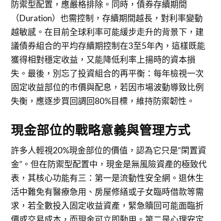
防禦型配置，應嚴格排除。同時，債券存續期間
（Duration）也需控制，存續期間越長，對利率變動
越敏感。在目前全球利率可能緩步走升的背景下，建
議債券組合的平均存續期控制在3至5年內，這樣既能
獲得相對穩定收益，又能降低利率上揚時的資本損
失。最後，別忘了投資組合的再平衡：每年檢視一次
固定收益部位的市價與配息，若因市場波動導致比例
失衡，應逐步買回調回80%目標，維持防禦韌性。
現金部位的戰略意義與管理方式
許多人輕視20%現金部位的價值，認為它只是“閑置資
金”。但在防禦型配置中，現金是無風險資產的極致代
表，其核心功能有三：第一是流動性安全網。退休生
活中難免有醫療急用、房屋修繕或子女臨時借款等需
求，若全數投入固定收益資產，緊急贖回可能面臨折
價或交易成本，而現金可立即動用。第二是心理安定