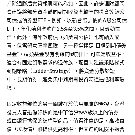
扣除通膨后實質報酬可能為負。因此，許多理財顧問
會建議將部分資金轉向到期收益率較高的投資等級公
司債或債券型ETF。例如，以新台幣計價的A級公司債
ETF，年化殖利率約在2.5%至3.5%之間，且流動性
佳。此外，海外政府債（如美國公債）也可納入配
置，但需留意匯率風險。另一種選擇是“目標到期債券
基金”，這類基金設有明確的到期日，可鎖定收益率，
適合有固定領取需求的退休族。配置時建議采階梯式
到期策略（Ladder Strategy），將資金分散於短、
中、長期債券，避免集中到期再投資時遭遇低利率環
境。
固定收益部位的另一關鍵在於信用風險的管控。台灣
投資人普遍偏好標的是中華信評twA級以上的債券，
或由銀行擔保的結構型商品。值得注意的是，高收益
債（垃圾債）雖提供更高利率，但其違約風險不適合