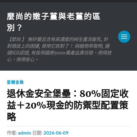
麼尚的嫩子薑與老薑的區
別？
【麼尚 】 無矽靈且含有高濃度的純生薑洗髮乳, 針
對頭皮上的困擾, 使用它就對了！ 純植物萃取物, 通
過SGS認證, 有投保國泰5000萬產品責任險，用得放
心，用得安心。
當舖金融
退休金安全堡壘：80%固定收
益＋20%現金的防禦型配置策
略
作者:
admin
日期:
2026-06-09