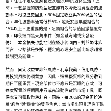
蓄，往往不足以支應長達20至30年的退休生活。此
時，一套嚴謹的防禦型配置能有效降低投資組合的波
動率。根據歷史回測，80%固定收益與20%現金的組
合，年化波動率通常低於5%，遠低於股票型組合的
15%以上。更重要的是，這類組合的凈值回撤幅度有
限，即使遇到黑天鵝事件（如金融海嘯或突發疫
情），本金損失也能控制在極小範圍內。對於退休族
而言，少賠就是多賺，穩定的心理安全感比追求超額
報酬更為關鍵。
然而，固定收益並非無風險。利率變動、信用風險、
再投資風險仍須留意。因此，選擇優質標的與分散到
期日至關重要。現金部位也不應只是沉睡的存款，可
適度配置於短期國庫券或高流動性貨幣市場工具，既
保本又可賺取微薄利息。同時，這20%的現金更扮演
着“應急”與“機會”的雙重角色：當市場出現非理性下跌