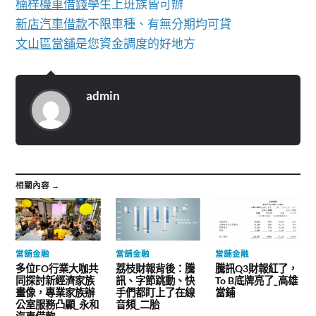
楠梓機車借錢
學生上班族皆可辦
新店汽車借款
不限車種、有無分期均可貸
文山區當舖
是您資金調度的好地方
admin
相關內容 →
當舖金融
當舖金融
當舖金融
多位FO行業大咖共
荔枝財報背後：騰
騰訊Q3財報紅了，
同探討新經濟家族
訊、字節跳動、快
To B底牌亮了_高雄
畫像，專業家族辦
手們都盯上了在線
當鋪
公室服務凸顯_永和
音頻_二胎