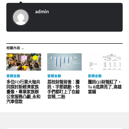
admin
相關內容 →
當舖金融
當舖金融
當舖金融
多位FO行業大咖共
荔枝財報背後：騰
騰訊Q3財報紅了，
同探討新經濟家族
訊、字節跳動、快
To B底牌亮了_高雄
畫像，專業家族辦
手們都盯上了在線
當鋪
公室服務凸顯_永和
音頻_二胎
汽車借款