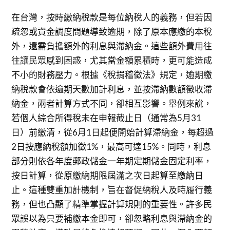
在台灣，按時繳納稅款是每位納稅人的義務，但若因
疏忽或資金調度問題導致逾期，除了原本應繳的本稅
外，還需負擔額外的利息與滯納金。這些額外費用往
往讓民眾感到困惑，尤其當金額累積時，更可能造成
不小的財務壓力。根據《稅捐稽徵法》規定，逾期繳
納稅款會依逾期天數加計利息，並按滯納數額徵收滯
納金，兩者計算方式不同，卻相互影響。舉例來說，
若個人綜合所得稅未在申報截止日（通常為5月31
日）前繳清，從6月1日起便開始計算滯納金，每超過
2日按應納稅額加徵1%，最高可達15%。同時，利息
部分則依各年度郵政儲金一年期定期儲金固定利率，
按日計算，從原繳納期限屆滿之次日起算至繳納日
止。這種雙重加計機制，旨在督促納稅人及時履行義
務，但也凸顯了精準掌握計算規則的重要性。許多民
眾誤以為只要補繳本金即可，卻忽略利息與滯納金的