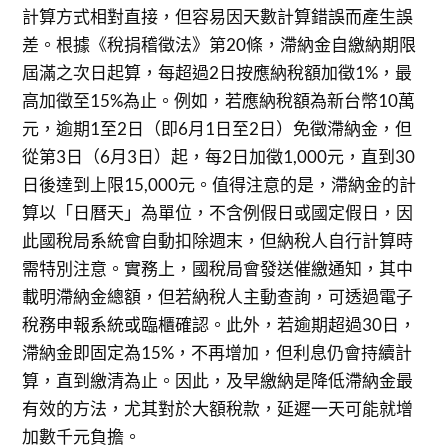
計算方式相對直接，但容易因天數計算錯誤而產生誤
差。根據《稅捐稽徵法》第20條，滯納金自繳納期限
屆滿之次日起算，每超過2日按應納稅額加徵1%，最
高加徵至15%為止。例如，若應納稅額為新台幣10萬
元，逾期1至2日（即6月1日至2日）免徵滯納金，但
從第3日（6月3日）起，每2日加徵1,000元，直到30
日後達到上限15,000元。值得注意的是，滯納金的計
算以「日曆天」為單位，不含例假日或國定假日，因
此國稅局系統會自動扣除週末，但納稅人自行計算時
需特別注意。實務上，國稅局會發送催繳通知，其中
載明滯納金總額，但若納稅人主動查詢，可透過電子
稅務申報系統或臨櫃確認。此外，若逾期超過30日，
滯納金即固定為15%，不再增加，但利息仍會持續計
算，直到繳清為止。因此，及早繳納是降低滯納金最
有效的方法，尤其對於大額稅款，延遲一天可能就增
加數千元負擔。