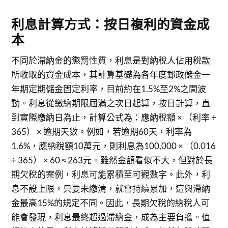
利息計算方式：按日複利的資金成
本
不同於滯納金的懲罰性質，利息是對納稅人佔用稅款
所收取的資金成本，其計算基礎為各年度郵政儲金一
年期定期儲金固定利率，目前約在1.5%至2%之間波
動。利息從繳納期限屆滿之次日起算，按日計算，直
到實際繳納日為止，計算公式為：應納稅額 × （利率 ÷
365） × 逾期天數。例如，若逾期60天，利率為
1.6%，應納稅額10萬元，則利息為100,000 × （0.016
÷ 365） × 60 ≈ 263元。雖然金額看似不大，但對於長
期欠稅的案例，利息可能累積至可觀數字。此外，利
息不設上限，只要未繳清，就會持續累加，這與滯納
金最高15%的規定不同。因此，長期欠稅的納稅人可
能會發現，利息最終超過滯納金，成為主要負擔。值