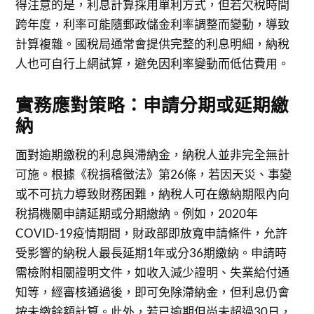
得注意的是，利息計算採用單利方式，但若欠稅時間
跨年度，利率可能隨郵政儲金利率調整而變動，導致
計算複雜。國稅局通常會提供完整的利息明細，納稅
人也可自行上網試算，避免因利率變動而低估費用。
實務應對策略：申請分期或延期繳
納
面對逾期繳稅的利息與滯納金，納稅人並非完全無計
可施。根據《稅捐稽徵法》第26條，若因天災、事變
或不可抗力導致財務困難，納稅人可在繳納期限內向
稅捐機關申請延期或分期繳納。例如，2020年
COVID-19疫情期間，財政部即放寬申請條件，允許
受影響的納稅人最長延期1年或分36期繳納。申請時
需檢附相關證明文件，如收入減少證明、失業給付通
知等，經審核通過後，即可免除滯納金，但利息仍會
按未繳餘額計算。此外，若已逾期但尚未超過30日，