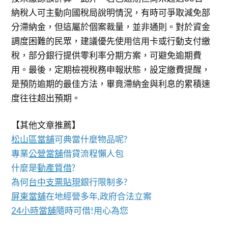
納稅人可主動向國稅局說明情況，有時可爭取減免部
分滯納金，但這屬於個案裁量，並非通則。對於資金
調度困難的民眾，建議優先使用信用卡或行動支付繳
稅，部分銀行提供零利率分期方案，可避免逾期費
用。最後，定期檢視稅務申報狀態，設定繳費提醒，
是預防逾期的最佳方法，畢竟滯納金與利息的累積速
度往往超出預期。
【其他文章推薦】
松山區當舖
可典當什麼物品呢?
專業
公營當舖
借貸流程懶人包
什麼是
動產質借
?
為何
台中支票貼現
銀行限制多?
屏東當舖
在地經營多年,政府合法立案
24小時當舖
隨時可借!用心為您