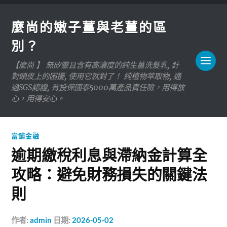
麼尚的嫩子薑與老薑的區
別？
【麼尚 】 無矽靈且含有高濃度的純生薑洗髮乳, 針
對頭皮上的困擾, 使用它就對了！ 純植物萃取物, 通
過SGS認證, 有投保國泰5000萬產品責任險，用得放
心，用得安心。
當舖金融
逾期繳稅利息與滯納金計算全
攻略：避免財務損失的關鍵法
則
作者:
admin
日期:
2026-05-02