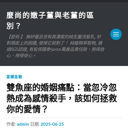
麼尚的嫩子薑與老薑的區
別？
【麼尚 】 無矽靈且含有高濃度的純生薑洗髮乳, 針
對頭皮上的困擾, 使用它就對了！ 純植物萃取物, 通
過SGS認證, 有投保國泰5000萬產品責任險，用得放
心，用得安心。
當舖金融
雙魚座的婚姻痛點：當忽冷忽
熱成為感情殺手，該如何拯救
你的愛情？
作者:
admin
日期:
2025-06-25