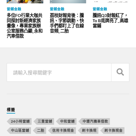
當舖金融
當舖金融
當舖金融
多位FO行業大咖共
荔枝財報背後：騰
騰訊Q3財報紅了，
同探討新經濟家族
訊、字節跳動、快
To B底牌亮了_高雄
畫像，專業家族辦
手們都盯上了在線
當鋪
公室服務凸顯_永和
音頻_二胎
汽車借款
標籤
24小時當舖
三重當舖
中和當舖
中壢汽機車借款
中山區當舖
二胎
信用卡換現金
刷卡換現
刷卡換現金