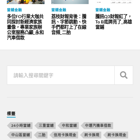
當舖金融
當舖金融
當舖金融
多位FO行業大咖共
荔枝財報背後：騰
騰訊Q3財報紅了，
同探討新經濟家族
訊、字節跳動、快
To B底牌亮了_高雄
畫像，專業家族辦
手們都盯上了在線
當鋪
公室服務凸顯_永和
音頻_二胎
汽車借款
標籤
24小時當舖
三重當舖
中和當舖
中壢汽機車借款
中山區當舖
二胎
信用卡換現金
刷卡換現
刷卡換現金