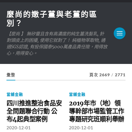
麼尚的嫩子薑與老薑的區
別？
【麼尚 】 無矽靈且含有高濃度的純生薑洗髮乳, 針
對頭皮上的困擾, 使用它就對了！ 純植物萃取物, 通
過SGS認證, 有投保國泰5000萬產品責任險，用得放
心，用得安心。
彙整
頁次 2669
/
2771
當舖金融
當舖金融
四川推進整治食品安
2019年市（地）領
全問題聯合行動 公
導幹部市場監管工作
布4起典型案例
專題研究班順利舉辦
2020-12-01
2020-12-01